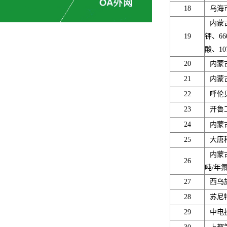
18
乌海
内蒙
19
钾、66
酸、1
20
内蒙
21
内蒙
22
呼伦
23
开鲁
24
内蒙
25
大唐
内蒙
26
吨/年
27
西乌
28
苏尼
29
中电