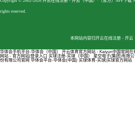
Copyright © 2002-2026 开云在线注册 - 开云（中国）·（官方）APP下载 A
rights reserved.
本网站内容归开云在线注册 - 开
华体会手机平台-华体会（中国）
开云体育官方网站 - Kaiyun中国官网在
网站 - 官方网站|登录入口
买球注册-买球（中国）
星空电子(集团)有限
份有限公司官网
华体会平台-华体会(中国)
买球体育-买球|买球官方网站