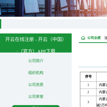
公司业绩
开云在线注册 - 开云（中国）
·（官方）APP下载
About us
公司简介
组织机构
序号
公司资质
1
内蒙
2
内蒙
公司荣誉
内蒙
3
碱3万