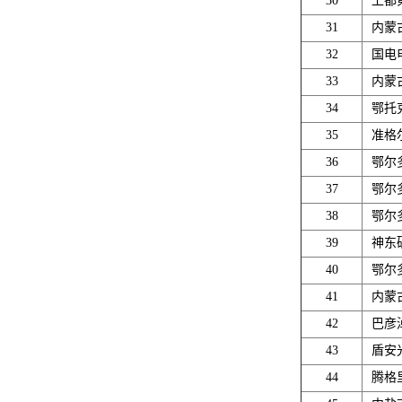
30
上都
31
内蒙
32
国电
33
内蒙
34
鄂托
35
准格
36
鄂尔
37
鄂尔
38
鄂尔
39
神东
40
鄂尔
41
内蒙
42
巴彦
43
盾安
44
腾格