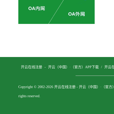
开云在线注册 - 开云（中国）·（官方）APP下载
/
开云在
Copyright © 2002-2026 开云在线注册 - 开云（中国）·（官方
rights reserved.