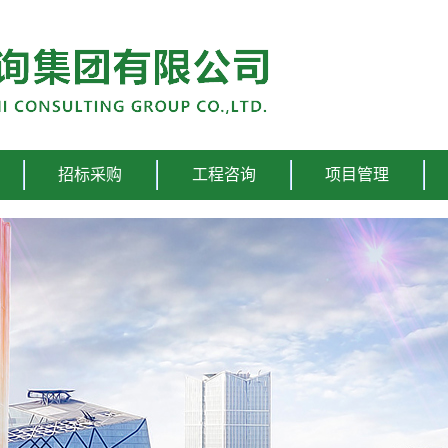
招标采购
工程咨询
项目管理