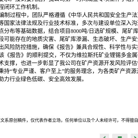
程闭环工作机制。
编制过程中，团队严格遵循《中华人民共和国安全生产法
等国家法律法规及行业技术标准，多次与建设单位深入沟
点分布等基础数据，结合项目8000吨/日选矿规模、尾
段可能存在的地质灾害、尾矿库渗漏、生态破坏、生产安
出风险防控措施，确保《报告》兼具合规性、科学性与实
该《报告》的顺利提交，不仅为维拉斯托矿业锂锡多金属
术支撑，也进一步彰显了我公司在矿产资源开发风险评估
秉持“专业严谨、客户至上”的服务理念，为各类矿产资
助力行业绿色低碳、安全高效发展。
本文系原创稿件，仅代表作者立场，任何单位以及个人未经许可，不得擅