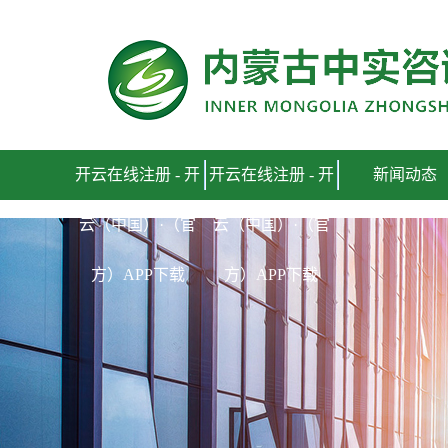
开云在线注册 - 开云（中国）·（官方）APP下载
开云在线注册 - 开
开云在线注册 - 开
新闻动态
云（中国）·（官
云（中国）·（官
方）APP下载
方）APP下载