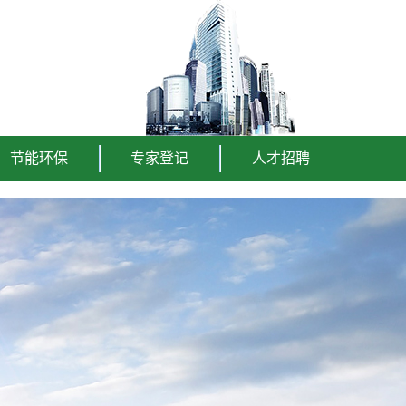
节能环保
专家登记
人才招聘