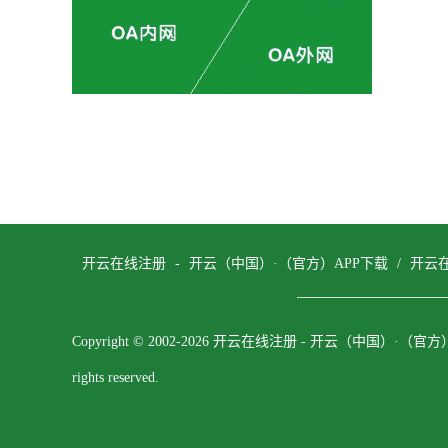
开云在线注册 - 开云（中国）·（官方）APP下载
/
开云在
Copyright © 2002-2026 开云在线注册 - 开云（中国）·（官方
rights reserved.