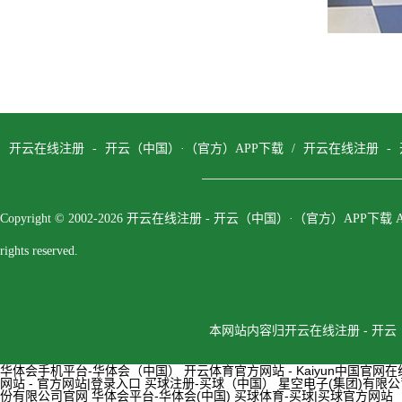
开云在线注册 - 开云（中国）·（官方）APP下载
/
开云在线注册 -
Copyright © 2002-2026 开云在线注册 - 开云（中国）·（官方）APP下载 A
rights reserved.
本网站内容归开云在线注册 - 开
华体会手机平台-华体会（中国）
开云体育官方网站 - Kaiyun中国官网在
网站 - 官方网站|登录入口
买球注册-买球（中国）
星空电子(集团)有限
份有限公司官网
华体会平台-华体会(中国)
买球体育-买球|买球官方网站