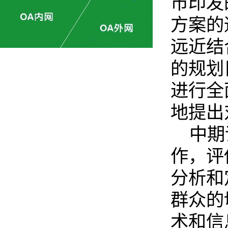
市印发
方案的
远近结
的规划
进行全
地提出
中期
作，评
分析和
群众的
术和信