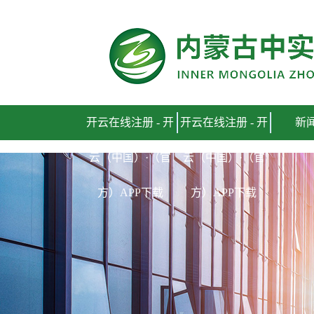
开云在线注册 - 开云（中国）·（官方）APP下载
开云在线注册 - 开
开云在线注册 - 开
新
云（中国）·（官
云（中国）·（官
方）APP下载
方）APP下载