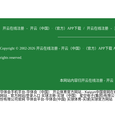
开云在线注册 - 开云（中国）·（官方）APP下载
/
开云在线注册 -
Copyright © 2002-2026 开云在线注册 - 开云（中国）·（官方）APP下载 A
rights reserved.
本网站内容归开云在线注册 - 开
华体会手机平台-华体会（中国）
开云体育官方网站 - Kaiyun中国官网在
网站 - 官方网站|登录入口
买球注册-买球（中国）
星空电子(集团)有限
份有限公司官网
华体会平台-华体会(中国)
买球体育-买球|买球官方网站