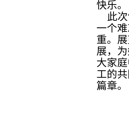
快乐。
此次
一个难
重。展
展，为
大家庭
工的共
篇章。