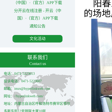
阳春
（中国）·（官方）APP下载
分开云在线注册 - 开云（中
的场地
国）·（官方）APP下载
通知公告
文化活动
联系我们
Contact us
电话：0471-5223613
投诉电话：0471-5223607
邮箱：imzs@hyperlinkweb.com
网址：//hyperlinkweb.com/
地址：内蒙古自治区呼和浩特市赛罕区鄂尔
多斯东街12号银联大厦10层